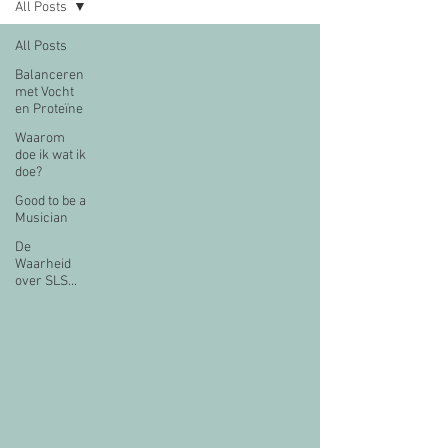
All Posts
All Posts
Balanceren
met Vocht
en Proteïne
Waarom
doe ik wat ik
doe?
Good to be a
Musician
De
Waarheid
over SLS...