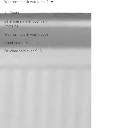
Waarom doe ik wat ik doe?
All Posts
Balanceren met Vocht en
Proteïne
Waarom doe ik wat ik doe?
Good to be a Musician
De Waarheid over SLS...