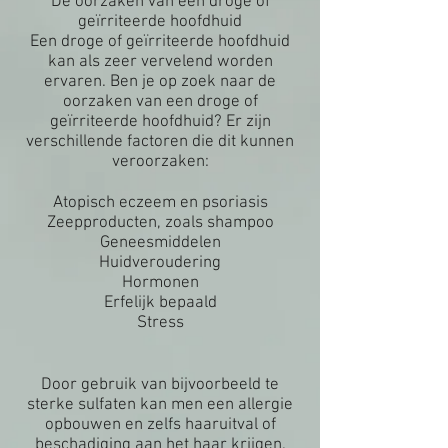
De oorzaken van een droge of
geïrriteerde hoofdhuid
Een droge of geïrriteerde hoofdhuid
kan als zeer vervelend worden
ervaren. Ben je op zoek naar de
oorzaken van een droge of
geïrriteerde hoofdhuid? Er zijn
verschillende factoren die dit kunnen
veroorzaken:
Atopisch eczeem en psoriasis
Zeepproducten, zoals shampoo
Geneesmiddelen
Huidveroudering
Hormonen
Erfelijk bepaald
Stress
Door gebruik van bijvoorbeeld te
sterke sulfaten kan men een allergie
opbouwen en zelfs haaruitval of
beschadiging aan het haar krijgen.